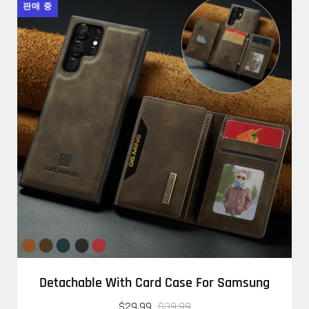
판매 중
Detachable With Card Case For Samsung
$29.99
$39.99